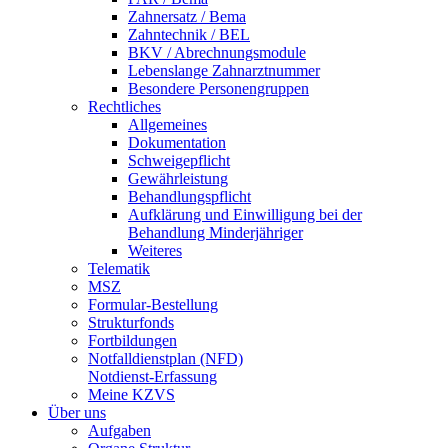
Zahnersatz / Bema
Zahntechnik / BEL
BKV / Abrechnungsmodule
Lebenslange Zahnarztnummer
Besondere Personengruppen
Rechtliches
Allgemeines
Dokumentation
Schweigepflicht
Gewährleistung
Behandlungspflicht
Aufklärung und Einwilligung bei der
Behandlung Minderjähriger
Weiteres
Telematik
MSZ
Formular-Bestellung
Strukturfonds
Fortbildungen
Notfalldienstplan (NFD)
Notdienst-Erfassung
Meine KZVS
Über uns
Aufgaben