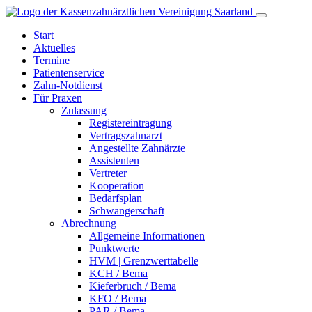
Start
Aktuelles
Termine
Patientenservice
Zahn-
Notdienst
Für Praxen
Zulassung
Registereintragung
Vertragszahnarzt
Angestellte Zahnärzte
Assistenten
Vertreter
Kooperation
Bedarfsplan
Schwangerschaft
Abrechnung
Allgemeine Informationen
Punktwerte
HVM | Grenzwerttabelle
KCH / Bema
Kieferbruch / Bema
KFO / Bema
PAR / Bema