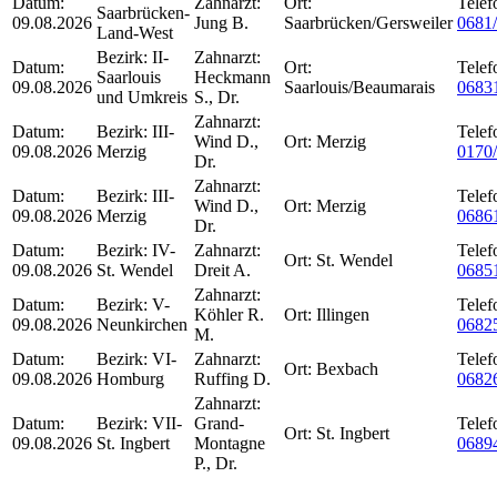
Datum:
Zahnarzt:
Ort:
Telef
Saarbrücken-
09.08.2026
Jung B.
Saarbrücken/Gersweiler
0681
Land-West
Bezirk:
II-
Zahnarzt:
Datum:
Ort:
Telef
Saarlouis
Heckmann
09.08.2026
Saarlouis/Beaumarais
0683
und Umkreis
S., Dr.
Zahnarzt:
Datum:
Bezirk:
III-
Telef
Wind D.,
Ort:
Merzig
09.08.2026
Merzig
0170
Dr.
Zahnarzt:
Datum:
Bezirk:
III-
Telef
Wind D.,
Ort:
Merzig
09.08.2026
Merzig
0686
Dr.
Datum:
Bezirk:
IV-
Zahnarzt:
Telef
Ort:
St. Wendel
09.08.2026
St. Wendel
Dreit A.
0685
Zahnarzt:
Datum:
Bezirk:
V-
Telef
Köhler R.
Ort:
Illingen
09.08.2026
Neunkirchen
0682
M.
Datum:
Bezirk:
VI-
Zahnarzt:
Telef
Ort:
Bexbach
09.08.2026
Homburg
Ruffing D.
0682
Zahnarzt:
Datum:
Bezirk:
VII-
Grand-
Telef
Ort:
St. Ingbert
09.08.2026
St. Ingbert
Montagne
0689
P., Dr.