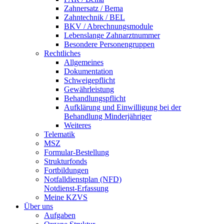
Zahnersatz / Bema
Zahntechnik / BEL
BKV / Abrechnungsmodule
Lebenslange Zahnarztnummer
Besondere Personengruppen
Rechtliches
Allgemeines
Dokumentation
Schweigepflicht
Gewährleistung
Behandlungspflicht
Aufklärung und Einwilligung bei der
Behandlung Minderjähriger
Weiteres
Telematik
MSZ
Formular-Bestellung
Strukturfonds
Fortbildungen
Notfalldienstplan (NFD)
Notdienst-Erfassung
Meine KZVS
Über uns
Aufgaben