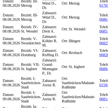
Datum:
Bezirk:
III-
Telef
Wind D.,
Ort:
Merzig
08.08.2026
Merzig
0170
Dr.
Zahnarzt:
Datum:
Bezirk:
III-
Telef
Wind D.,
Ort:
Merzig
08.08.2026
Merzig
0686
Dr.
Datum:
Bezirk:
IV-
Zahnarzt:
Telef
Ort:
St. Wendel
08.08.2026
St. Wendel
Dreit A.
0685
Zahnarzt:
Datum:
Bezirk:
V-
Telef
Köhler R.
Ort:
Illingen
08.08.2026
Neunkirchen
0682
M.
Datum:
Bezirk:
VI-
Zahnarzt:
Telef
Ort:
Bexbach
08.08.2026
Homburg
Ruffing D.
0682
Zahnarzt:
Datum:
Bezirk:
VII-
Grand-
Telef
Ort:
St. Ingbert
08.08.2026
St. Ingbert
Montagne
0689
P., Dr.
Bezirk:
I-
Ort:
Datum:
Zahnarzt:
Telef
Saarbrücken-
Saarbrücken/Malstatt-
09.08.2026
Arenz R.
0159
Stadt
Rußhütte
Bezirk:
I-
Ort:
Datum:
Zahnarzt:
Telef
Saarbrücken-
Saarbrücken/Malstatt-
09.08.2026
Arenz R.
0681
Stadt
Rußhütte
Bezirk:
Ia-