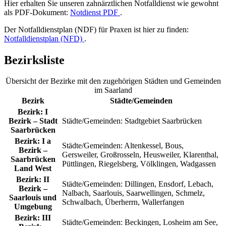
Hier erhalten Sie unseren zahnärztlichen Notfalldienst wie gewohnt
als PDF-Dokument:
Notdienst PDF
.
Der Notfalldienstplan (NDF) für Praxen ist hier zu finden:
Notfalldienstplan (NFD)
.
Bezirksliste
Übersicht der Bezirke mit den zugehörigen Städten und Gemeinden
im Saarland
Bezirk
Städte/Gemeinden
Bezirk:
I
Bezirk – Stadt
Städte/Gemeinden:
Stadtgebiet Saarbrücken
Saarbrücken
Bezirk:
I a
Städte/Gemeinden:
Altenkessel, Bous,
Bezirk –
Gersweiler, Großrosseln, Heusweiler, Klarenthal,
Saarbrücken
Püttlingen, Riegelsberg, Völklingen, Wadgassen
Land West
Bezirk:
II
Städte/Gemeinden:
Dillingen, Ensdorf, Lebach,
Bezirk –
Nalbach, Saarlouis, Saarwellingen, Schmelz,
Saarlouis und
Schwalbach, Überherrn, Wallerfangen
Umgebung
Bezirk:
III
Städte/Gemeinden:
Beckingen, Losheim am See,