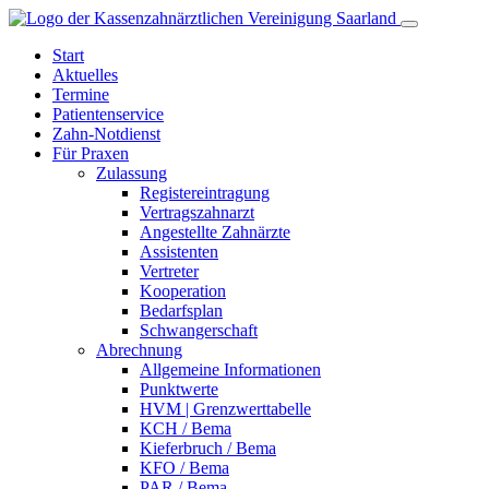
Start
Aktuelles
Termine
Patientenservice
Zahn-
Notdienst
Für Praxen
Zulassung
Registereintragung
Vertragszahnarzt
Angestellte Zahnärzte
Assistenten
Vertreter
Kooperation
Bedarfsplan
Schwangerschaft
Abrechnung
Allgemeine Informationen
Punktwerte
HVM | Grenzwerttabelle
KCH / Bema
Kieferbruch / Bema
KFO / Bema
PAR / Bema