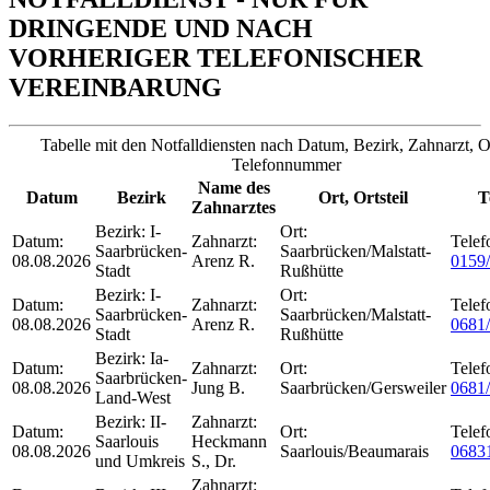
DRINGENDE UND NACH
VORHERIGER TELEFONISCHER
VEREINBARUNG
Tabelle mit den Notfalldiensten nach Datum, Bezirk, Zahnarzt, O
Telefonnummer
Name des
Datum
Bezirk
Ort, Ortsteil
T
Zahnarztes
Bezirk:
I-
Ort:
Datum:
Zahnarzt:
Telef
Saarbrücken-
Saarbrücken/Malstatt-
08.08.2026
Arenz R.
0159
Stadt
Rußhütte
Bezirk:
I-
Ort:
Datum:
Zahnarzt:
Telef
Saarbrücken-
Saarbrücken/Malstatt-
08.08.2026
Arenz R.
0681
Stadt
Rußhütte
Bezirk:
Ia-
Datum:
Zahnarzt:
Ort:
Telef
Saarbrücken-
08.08.2026
Jung B.
Saarbrücken/Gersweiler
0681
Land-West
Bezirk:
II-
Zahnarzt:
Datum:
Ort:
Telef
Saarlouis
Heckmann
08.08.2026
Saarlouis/Beaumarais
0683
und Umkreis
S., Dr.
Zahnarzt: