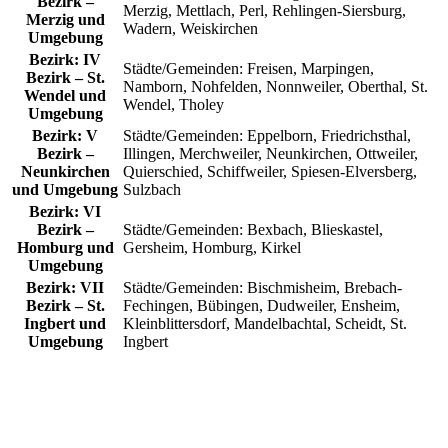
Bezirk –
Merzig, Mettlach, Perl, Rehlingen-Siersburg,
Merzig und
Wadern, Weiskirchen
Umgebung
Bezirk:
IV
Städte/Gemeinden:
Freisen, Marpingen,
Bezirk – St.
Namborn, Nohfelden, Nonnweiler, Oberthal, St.
Wendel und
Wendel, Tholey
Umgebung
Bezirk:
V
Städte/Gemeinden:
Eppelborn, Friedrichsthal,
Bezirk –
Illingen, Merchweiler, Neunkirchen, Ottweiler,
Neunkirchen
Quierschied, Schiffweiler, Spiesen-Elversberg,
und Umgebung
Sulzbach
Bezirk:
VI
Bezirk –
Städte/Gemeinden:
Bexbach, Blieskastel,
Homburg und
Gersheim, Homburg, Kirkel
Umgebung
Bezirk:
VII
Städte/Gemeinden:
Bischmisheim, Brebach-
Bezirk – St.
Fechingen, Bübingen, Dudweiler, Ensheim,
Ingbert und
Kleinblittersdorf, Mandelbachtal, Scheidt, St.
Umgebung
Ingbert