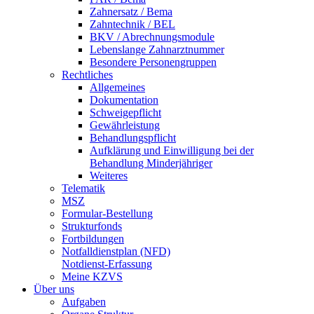
Zahnersatz / Bema
Zahntechnik / BEL
BKV / Abrechnungsmodule
Lebenslange Zahnarztnummer
Besondere Personengruppen
Rechtliches
Allgemeines
Dokumentation
Schweigepflicht
Gewährleistung
Behandlungspflicht
Aufklärung und Einwilligung bei der
Behandlung Minderjähriger
Weiteres
Telematik
MSZ
Formular-Bestellung
Strukturfonds
Fortbildungen
Notfalldienstplan (NFD)
Notdienst-Erfassung
Meine KZVS
Über uns
Aufgaben