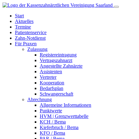
Start
Aktuelles
Termine
Patientenservice
Zahn-
Notdienst
Für Praxen
Zulassung
Registereintragung
Vertragszahnarzt
Angestellte Zahnärzte
Assistenten
Vertreter
Kooperation
Bedarfsplan
Schwangerschaft
Abrechnung
Allgemeine Informationen
Punktwerte
HVM | Grenzwerttabelle
KCH / Bema
Kieferbruch / Bema
KFO / Bema
PAR / Bema