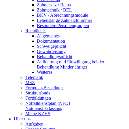
Zahnersatz / Bema
Zahntechnik / BEL
BKV / Abrechnungsmodule
Lebenslange Zahnarztnummer
Besondere Personengruppen
Rechtliches
Allgemeines
Dokumentation
Schweigepflicht
Gewährleistung
Behandlungspflicht
Aufklärung und Einwilligung bei der
Behandlung Minderjähriger
Weiteres
Telematik
MSZ
Formular-Bestellung
Strukturfonds
Fortbildungen
Notfalldienstplan (NFD)
Notdienst-Erfassung
Meine KZVS
Über uns
Aufgaben