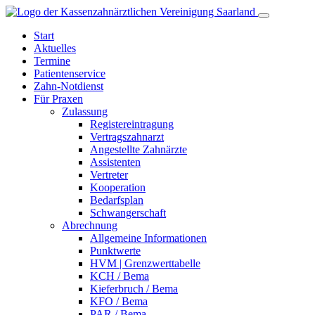
Start
Aktuelles
Termine
Patientenservice
Zahn-
Notdienst
Für Praxen
Zulassung
Registereintragung
Vertragszahnarzt
Angestellte Zahnärzte
Assistenten
Vertreter
Kooperation
Bedarfsplan
Schwangerschaft
Abrechnung
Allgemeine Informationen
Punktwerte
HVM | Grenzwerttabelle
KCH / Bema
Kieferbruch / Bema
KFO / Bema
PAR / Bema