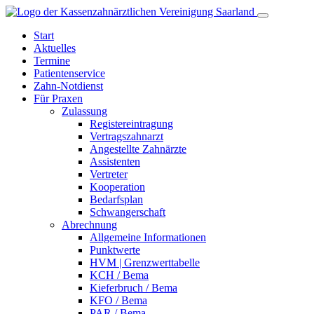
Start
Aktuelles
Termine
Patientenservice
Zahn-
Notdienst
Für Praxen
Zulassung
Registereintragung
Vertragszahnarzt
Angestellte Zahnärzte
Assistenten
Vertreter
Kooperation
Bedarfsplan
Schwangerschaft
Abrechnung
Allgemeine Informationen
Punktwerte
HVM | Grenzwerttabelle
KCH / Bema
Kieferbruch / Bema
KFO / Bema
PAR / Bema