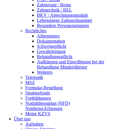
Zahnersatz / Bema
Zahntechnik / BEL
BKV / Abrechnungsmodule
Lebenslange Zahnarztnummer
Besondere Personengruppen
Rechtliches
Allgemeines
Dokumentation
Schweigepflicht
Gewährleistung
Behandlungspflicht
Aufklärung und Einwilligung bei der
Behandlung Minderjähriger
Weiteres
Telematik
MSZ
Formular-Bestellung
Strukturfonds
Fortbildungen
Notfalldienstplan (NFD)
Notdienst-Erfassung
Meine KZVS
Über uns
Aufgaben